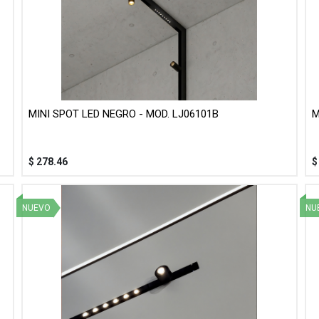
MINI SPOT LED NEGRO - MOD. LJ06101B
M
$
278.46
NUEVO
NU