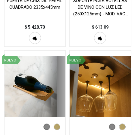
PUERTA DE CRISTAL PERFIL
SOPORTE PARA BOTELLAS
CUADRADO 2335x445mm
DE VINO CON LUZ LED
(250X125mm) - MOD. VAC-
5030A
$
5,428.70
$
613.09
NUEVO
NUEVO