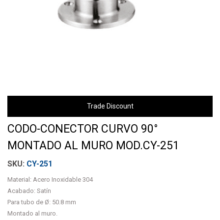
Trade Discount
CODO-CONECTOR CURVO 90°
MONTADO AL MURO MOD.CY-251
CY-251
Material: Acero Inoxidable 304
Acabado: Satín
Para tubo de Ø: 50.8 mm
Montado al muro.