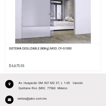
SISTEMA DESLIZABLE SERIE “MODERNO” 80Kg MOD. CY-W1000
$
6,286.73
Av. Huayacán SM 307 MZ 37, L 1-03
Cancún
Quintana Roo (MX)
77560
México
ventas@jako.com.mx