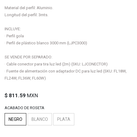
Material del perfil: Aluminio.
Longitud del perfil: 3mts.
INCLUYE:
· Perfil gola
· Perfil de plástico blanco 3000 mm (LJPC3000)
SE VENDE POR SEPARADO:
· Cable conector para tira luz led (2m) (SKU: LJCONECTOR)
· Fuente de alimentación con adaptador DC para luz led (SKU: FL18W,
FL24W, FL36W, FL60W)
$
811.59
MXN
ACABADO DE ROSETA
NEGRO
BLANCO
PLATA