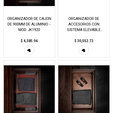
ORGANIZADOR DE CAJON
ORGANIZADOR DE
DE 900MM DE ALUMINIO -
ACCESORIOS CON
MOD. JK1920
SISTEMA ELEVABLE
ELÉCTRICO MDF/CUERO -
MOD.JKA3240
$
4,385.94
$
30,552.72