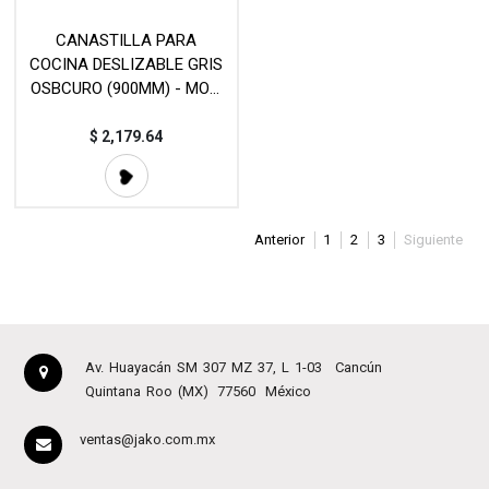
CANASTILLA PARA
COCINA DESLIZABLE GRIS
OSBCURO (900MM) - MOD.
OCB3107
$
2,179.64
Anterior
1
2
3
Siguiente
Av. Huayacán SM 307 MZ 37, L 1-03
Cancún
Quintana Roo (MX)
77560
México
ventas@jako.com.mx