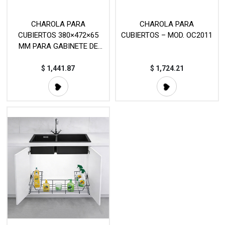
CHAROLA PARA
CHAROLA PARA
CUBIERTOS 380×472×65
CUBIERTOS – MOD. OC2011
MM PARA GABINETE DE
400–500 MM – Mod.
OC2020
$
1,441.87
$
1,724.21