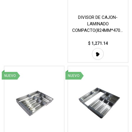
DIVISOR DE CAJON-
LAMINADO
COMPACTO(824MM*470M
M*3MM)
$
1,271.14
NUEVO
NUEVO