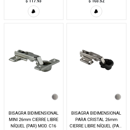
BHS04
$
117.93
$
103.52
BISAGRA BIDIMENSIONAL
BISAGRA BIDIMENSIONAL
MINI 26mm CIERRE LIBRE
PARA CRISTAL 26mm
NÍQUEL (PAR) MOD. C16
CIERRE LIBRE NÍQUEL (PAR)