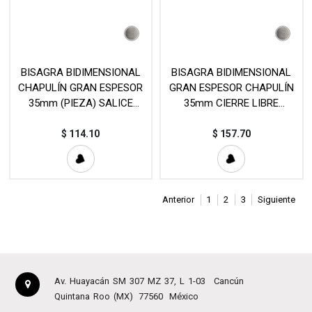
BISAGRA BIDIMENSIONAL
BISAGRA BIDIMENSIONAL
CHAPULÍN GRAN ESPESOR
GRAN ESPESOR CHAPULÍN
35mm (PIEZA) SALICE
35mm CIERRE LIBRE
MOD. C2RM
(PIEZA) SALICE MOD.
C2RKA99
$
114.10
$
157.70
Anterior
1
2
3
Siguiente
Av. Huayacán SM 307 MZ 37, L 1-03
Cancún
Quintana Roo (MX)
77560
México