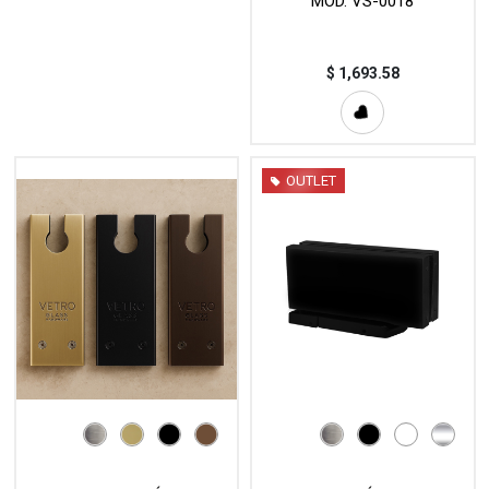
MOD. VS-0018
$
1,693.58
OUTLET