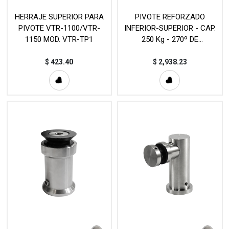
HERRAJE SUPERIOR PARA
PIVOTE REFORZADO
PIVOTE VTR-1100/VTR-
INFERIOR-SUPERIOR - CAP.
1150 MOD. VTR-TP1
250 Kg - 270º DE
APERTURA MOD. VTR-018 /
VTR-017
$
423.40
$
2,938.23