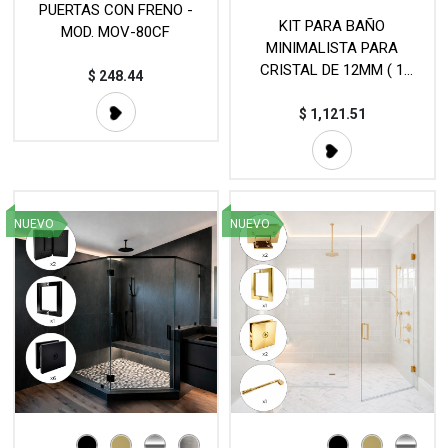
PUERTAS CON FRENO -
KIT PARA BAÑO
MOD. MOV-80CF
MINIMALISTA PARA
CRISTAL DE 12MM ( 1
$
248.44
CANAL U JK00498 2.49MT,
1 CANAL U JK004144
$
1,121.51
3.66MT, 1 MANILLON L 176)
- MOD. KIT5
NUEVO
NUEVO