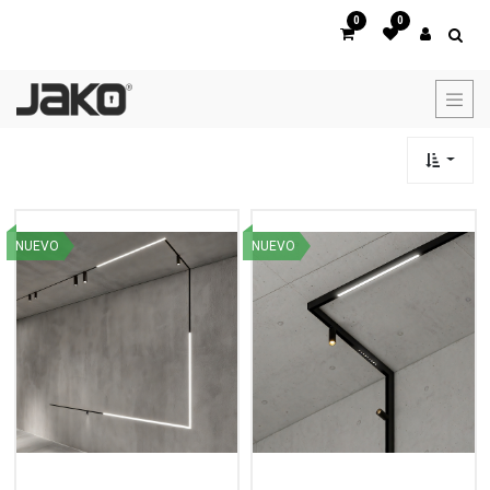
0
0
NUEVO
NUEVO