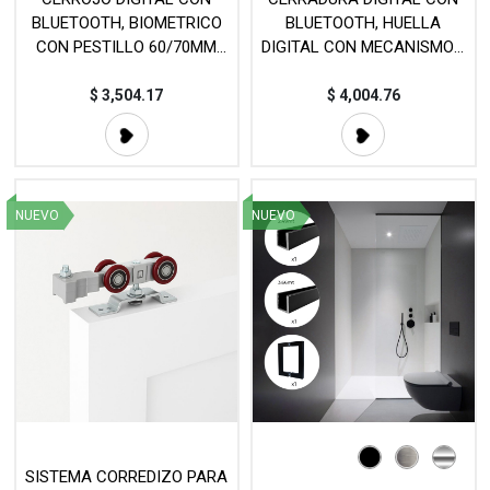
BLUETOOTH, BIOMETRICO
BLUETOOTH, HUELLA
CON PESTILLO 60/70MM
DIGITAL CON MECANISMO -
(IZQ/DER) - MOD. JKBT
MOD. JKBT31
$
3,504.17
$
4,004.76
NUEVO
NUEVO
SISTEMA CORREDIZO PARA