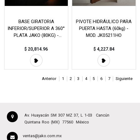
BASE GIRATORIA
PIVOTE HIDRÁULICO PARA
INFERIOR/SUPERIOR A 360°
PUERTA HASTA (60kg) -
PLATA JAKO (80KG) -
MOD. JK05211HO
MOD.BG002D
$
20,814.96
$
4,227.84
Anterior
1
2
3
4
5
6
7
Siguiente
Av. Huayacán SM 307 MZ 37, L 1-03
Cancún
Quintana Roo (MX)
77560
México
ventas@jako.com.mx