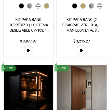
KIT PARA BAÑO
KIT PARA BAÑO (2
CORREDIZO (1 SISTEMA
BISAGRAS VTR-101A, 1
DESLIZABLE CY-103, 1
MANILLON L176, 3
JALADERA EMBUTIR HD-
CONECTORES VTR-871S, 1
822, 3 CONECTORES VTR-
PERFIL POLICARBONATO
$
3,977.87
$
1,215.27
871S) - MOD. KIT2
VTR-206C12T) MOD. KIT1
NUEVO
NUEVO