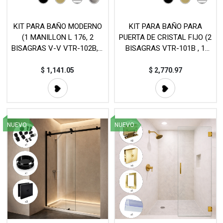
KIT PARA BAÑO MODERNO
KIT PARA BAÑO PARA
(1 MANILLON L 176, 2
PUERTA DE CRISTAL FIJO (2
BISAGRAS V-V VTR-102B, 6
BISAGRAS VTR-101B , 1
CONECTORES VTR-871S) -
MANILLON L176, 2
MOD. KIT4
CONECTORES VTR-871B, 1
$
1,141.05
$
2,770.97
BARRA ESTABILIZADORA
VTR-63218) - MOD. KIT3
NUEVO
NUEVO